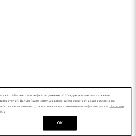
от сайт собирает cookie-файлы, данные об IP-адресе и местоположении
льзователей. Дальнейшее использование сайта означает ваше согласие на
работку таких данных. Для получения дополнительной информации см.
Политика
okie
OK