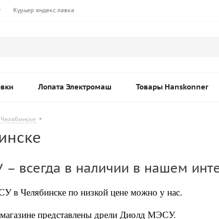
т
Курьер яндекс лавка
овки
Лопата Электромаш
Товары Hanskonner
 Челябинске
инске
 – всегда в наличии в нашем инт
ЭСУ
в Челябинске по низкой цене можно у нас.
-магазине представлены дрели Диолд МЭСУ.