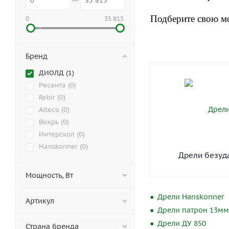
Подберите свою мо
0
35 815
Бренд
ДИОЛД (
1
)
Ресанта (
0
)
Rebir (
0
)
Alteco (
0
)
Вихрь (
0
)
Интерскол (
0
)
Hanskonner (
0
)
Дрели безуд
Мощность, Вт
Дрели Hanskonner
Артикул
Дрели патрон 13мм
Дрели ДУ 850
Страна бренда