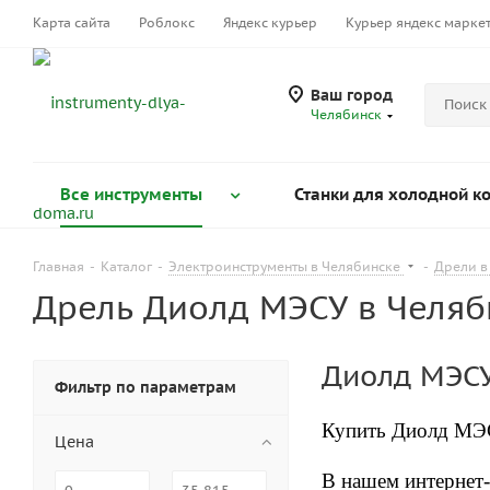
Карта сайта
Роблокс
Яндекс курьер
Курьер яндекс марке
Ваш город
Челябинск
Все инструменты
Станки для холодной к
Главная
-
Каталог
-
Электроинструменты в Челябинске
-
Дрели в
Дрель Диолд МЭСУ в Челяб
Диолд МЭСУ
Фильтр по параметрам
Купить Диолд М
Цена
В нашем интернет