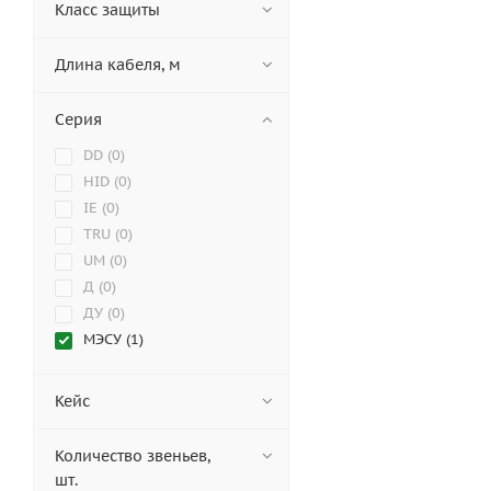
Класс защиты
Длина кабеля, м
Серия
DD (
0
)
HID (
0
)
IE (
0
)
TRU (
0
)
UM (
0
)
Д (
0
)
ДУ (
0
)
МЭСУ (
1
)
Кейс
Количество звеньев,
шт.