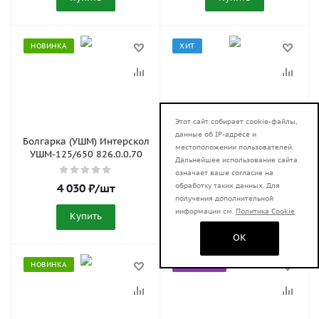
НОВИНКА
ХИТ
Этот сайт собирает cookie-файлы,
данные об IP-адресе и
Болгарка (УШМ) Интерскол
Болгарка (УШМ) Ресанта
местоположении пользователей.
УШМ-125/650 826.0.0.70
УШМ-11000А/125 75/12/11
Дальнейшее использование сайта
означает ваше согласие на
4 030
₽
/шт
4 090
₽
/шт
обработку таких данных. Для
получения дополнительной
информации см.
Политика Cookie
Купить
Купить
OK
НОВИНКА
СОВЕТУЕМ