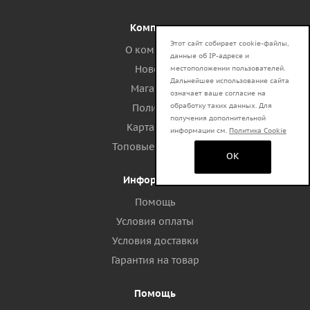
Компания
Этот сайт собирает cookie-файлы,
О компании
данные об IP-адресе и
Новости
местоположении пользователей.
Дальнейшее использование сайта
Магазины
означает ваше согласие на
обработку таких данных. Для
Политика
получения дополнительной
Карта сайта
информации см.
Политика Cookie
Топовые запросы
OK
Информация
Помощь
Условия оплаты
Условия доставки
Гарантия на товар
Помощь