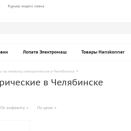
т
Курьер яндекс лавка
овки
Лопата Электромаш
Товары Hanskonner
 по металлу электрические в Челябинске
рические в Челябинске
По алфавиту
По цене