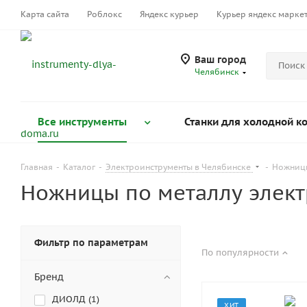
Карта сайта
Роблокс
Яндекс курьер
Курьер яндекс марке
Ваш город
Челябинск
Все инструменты
Станки для холодной к
Главная
-
Каталог
-
Электроинструменты в Челябинске
-
Ножницы
Ножницы по металлу элект
Фильтр по параметрам
По популярности
Бренд
ДИОЛД (
1
)
ХИТ