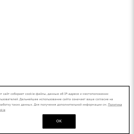
от сайт собирает cookie-файлы, данные об IP-адресе и местоположении
льзователей. Дальнейшее использование сайта означает ваше согласие на
работку таких данных. Для получения дополнительной информации см.
Политика
okie
OK