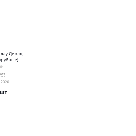
ллу Диолд
вырубные)
каз
42020
/шт