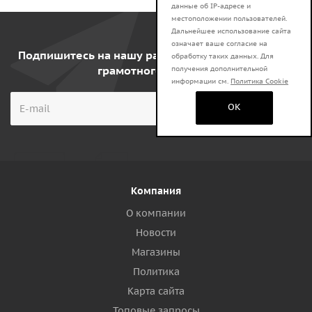
данные об IP-адресе и
местоположении пользователей.
Дальнейшее использование сайта
означает ваше согласие на
Подпишитесь на нашу рассылку, и получите курс
обработку таких данных. Для
грамотного клиента!
получения дополнительной
информации см.
Политика Cookie
OK
Компания
О компании
Новости
Магазины
Политика
Карта сайта
Топовые запросы