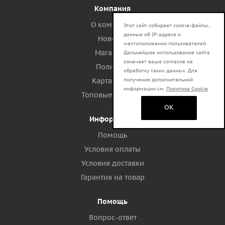
Компания
О компании
Этот сайт собирает cookie-файлы,
данные об IP-адресе и
Новости
местоположении пользователей.
Магазины
Дальнейшее использование сайта
означает ваше согласие на
Политика
обработку таких данных. Для
получения дополнительной
Карта сайта
информации см.
Политика Cookie
Топовые запросы
OK
Информация
Помощь
Условия оплаты
Условия доставки
Гарантия на товар
Помощь
Вопрос-ответ