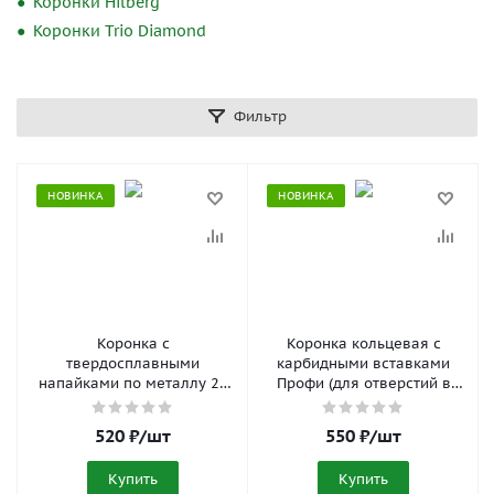
Коронки Hilberg
Коронки Trio Diamond
Фильтр
НОВИНКА
НОВИНКА
Коронка с
Коронка кольцевая с
твердосплавными
карбидными вставками
напайками по металлу 22
Профи (для отверстий в
мм с центрирующим
нержавеющей стали) 20
сверлом Стронг
мм FIT 36820
520
₽
/шт
550
₽
/шт
СTК-04500022
Купить
Купить