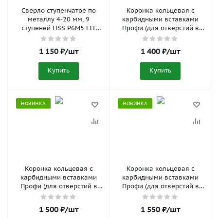
Сверло ступенчатое по
Коронка кольцевая с
металлу 4-20 мм, 9
карбидными вставками
ступеней HSS P6M5 FIT
Профи (для отверстий в
36395
нержавеющей стали) 50
мм FIT 36850
1 150
₽
/шт
1 400
₽
/шт
Купить
Купить
НОВИНКА
НОВИНКА
Коронка кольцевая с
Коронка кольцевая с
карбидными вставками
карбидными вставками
Профи (для отверстий в
Профи (для отверстий в
нержавеющей стали) 60
нержавеющей стали) 64
мм FIT 36852
мм FIT 36853
1 500
₽
/шт
1 550
₽
/шт