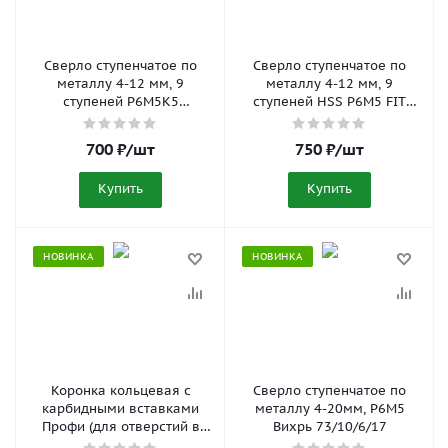
Сверло ступенчатое по
Сверло ступенчатое по
металлу 4-12 мм, 9
металлу 4-12 мм, 9
ступеней P6M5K5
ступеней HSS P6M5 FIT
АвтоDело 40812
36394
700
₽
/шт
750
₽
/шт
Купить
Купить
НОВИНКА
НОВИНКА
Коронка кольцевая с
Сверло ступенчатое по
карбидными вставками
металлу 4-20мм, P6M5
Профи (для отверстий в
Вихрь 73/10/6/17
нержавеющей стали) 30