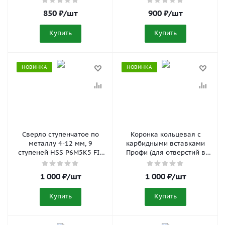
мм FIT 36830
850
₽
/шт
900
₽
/шт
Купить
Купить
НОВИНКА
НОВИНКА
Сверло ступенчатое по
Коронка кольцевая с
металлу 4-12 мм, 9
карбидными вставками
ступеней HSS P6M5K5 FIT
Профи (для отверстий в
36391
нержавеющей стали) 35
мм FIT 36835
1 000
₽
/шт
1 000
₽
/шт
Купить
Купить