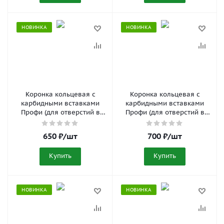
НОВИНКА
НОВИНКА
Коронка кольцевая с
Коронка кольцевая с
карбидными вставками
карбидными вставками
Профи (для отверстий в
Профи (для отверстий в
нержавеющей стали) 23
нержавеющей стали) 25
мм FIT 36823
мм FIT 36825
650
₽
/шт
700
₽
/шт
Купить
Купить
НОВИНКА
НОВИНКА