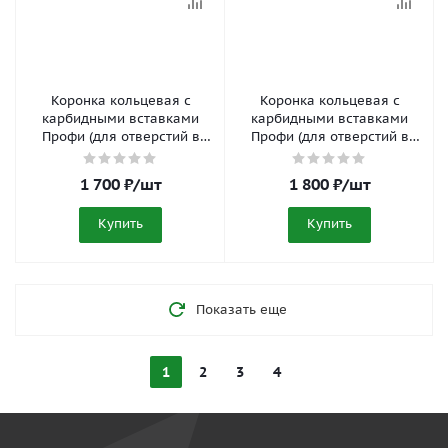
Коронка кольцевая с
Коронка кольцевая с
карбидными вставками
карбидными вставками
Профи (для отверстий в
Профи (для отверстий в
нержавеющей стали) 70
нержавеющей стали) 73
мм FIT 36855
мм FIT 36856
1 700
₽
/шт
1 800
₽
/шт
Купить
Купить
Показать еще
1
2
3
4