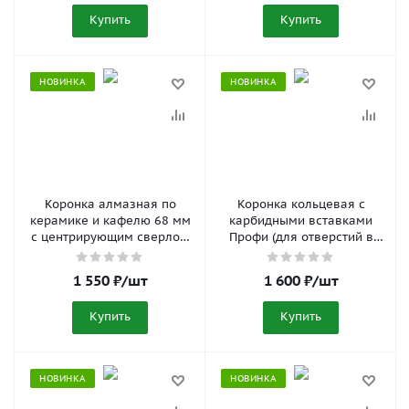
Купить
Купить
НОВИНКА
НОВИНКА
Коронка алмазная по
Коронка кольцевая с
керамике и кафелю 68 мм
карбидными вставками
с центрирующим сверлом
Профи (для отверстий в
Trio-Diamond 400068
нержавеющей стали) 68
мм FIT 36854
1 550
₽
/шт
1 600
₽
/шт
Купить
Купить
НОВИНКА
НОВИНКА