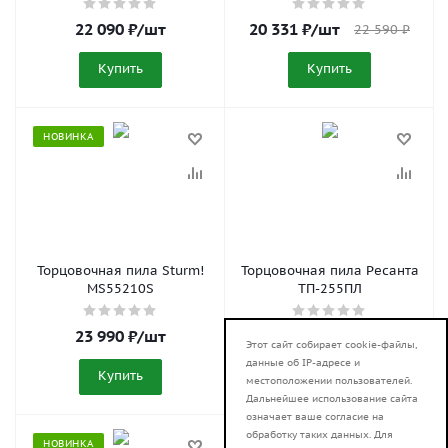
22 090
₽
/шт
20 331
₽
/шт
22 590
₽
Купить
Купить
НОВИНКА
Торцовочная пила Sturm!
Торцовочная пила Ресанта
MS55210S
ТП-255ПЛ
23 990
₽
/шт
26 190
₽
/шт
Этот сайт собирает cookie-файлы,
данные об IP-адресе и
Купить
Купить
местоположении пользователей.
Дальнейшее использование сайта
означает ваше согласие на
обработку таких данных. Для
НОВИНКА
НОВИНКА