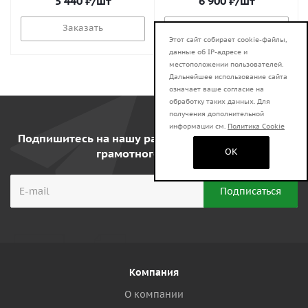
5 440
₽
/шт
6 900
₽
/шт
Заказать
Заказать
Этот сайт собирает cookie-файлы,
данные об IP-адресе и
местоположении пользователей.
Дальнейшее использование сайта
означает ваше согласие на
обработку таких данных. Для
получения дополнительной
информации см.
Политика Cookie
Подпишитесь на нашу рассылку, и получите курс
OK
грамотного клиента!
Компания
О компании