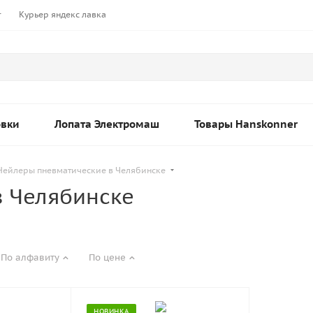
т
Курьер яндекс лавка
овки
Лопата Электромаш
Товары Hanskonner
Нейлеры пневматические в Челябинске
в Челябинске
По алфавиту
По цене
НОВИНКА