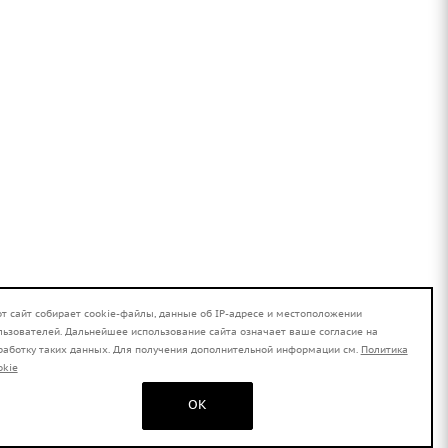
от сайт собирает cookie-файлы, данные об IP-адресе и местоположении
льзователей. Дальнейшее использование сайта означает ваше согласие на
работку таких данных. Для получения дополнительной информации см.
Политика
okie
OK