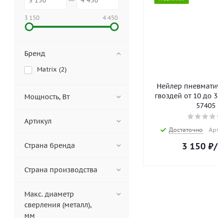
3 150
4 450
Бренд
Matrix (
2
)
Нейлер пневмати
гвоздей от 10 до 3
Мощность, Вт
57405
Артикул
Достаточно
Арт
3 150
₽
Страна бренда
Страна производства
Макс. диаметр
сверления (металл),
мм