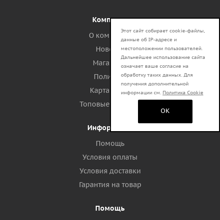
Компания
Этот сайт собирает cookie-файлы,
О компании
данные об IP-адресе и
Новости
местоположении пользователей.
Дальнейшее использование сайта
Магазины
означает ваше согласие на
обработку таких данных. Для
Политика
получения дополнительной
Карта сайта
информации см.
Политика Cookie
Топовые запросы
OK
Информация
Помощь
Условия оплаты
Условия доставки
Гарантия на товар
Помощь