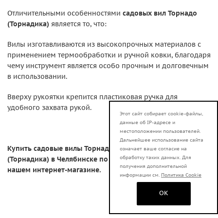
Отличительными особенностями
садовых вил Торнадо
(Торнадика)
является то, что:
Вилы изготавливаются из высокопрочных материалов с
применением термообработки и ручной ковки, благодаря
чему инструмент является особо прочным и долговечным
в использовании.
Вверху рукоятки крепится пластиковая ручка для
удобного захвата рукой.
Этот сайт собирает cookie-файлы,
данные об IP-адресе и
местоположении пользователей.
Дальнейшее использование сайта
Купить садовые вилы Торнадо
означает ваше согласие на
обработку таких данных. Для
(Торнадика) в Челябинске по низкой цене вы можете в
получения дополнительной
нашем интернет-магазине.
информации см.
Политика Cookie
OK