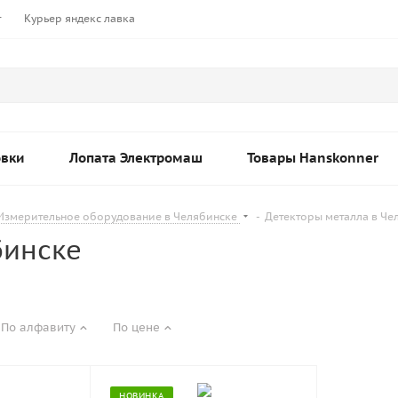
т
Курьер яндекс лавка
овки
Лопата Электромаш
Товары Hanskonner
Измерительное оборудование в Челябинске
-
Детекторы металла в Ч
бинске
По алфавиту
По цене
НОВИНКА