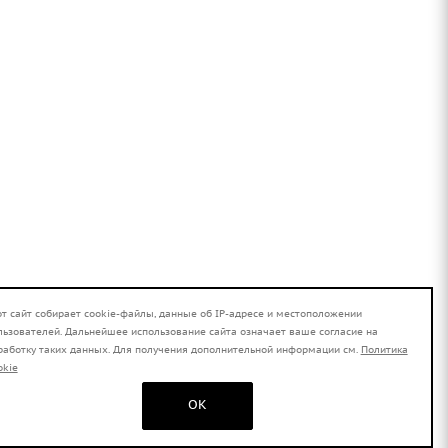
от сайт собирает cookie-файлы, данные об IP-адресе и местоположении
льзователей. Дальнейшее использование сайта означает ваше согласие на
работку таких данных. Для получения дополнительной информации см.
Политика
okie
OK