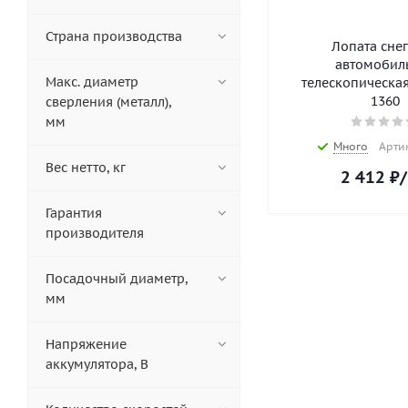
Страна производства
Лопата сне
автомобил
Макс. диаметр
телескопическа
1360
сверления (металл),
мм
Много
Артик
Вес нетто, кг
2 412
₽
Гарантия
производителя
Посадочный диаметр,
мм
Напряжение
аккумулятора, В