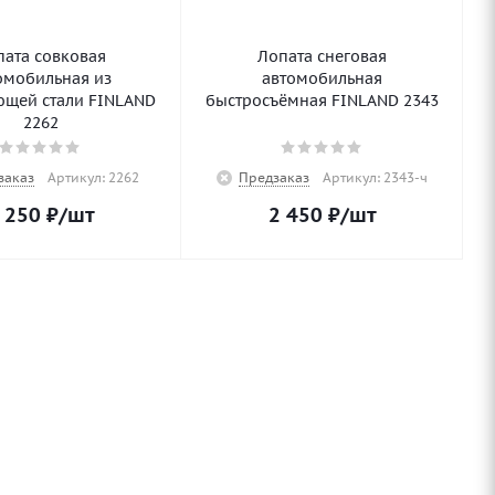
пата совковая
Лопата снеговая
омобильная из
автомобильная
щей стали FINLAND
быстросъёмная FINLAND 2343
2262
заказ
Артикул: 2262
Предзаказ
Артикул: 2343-ч
 250
₽
/шт
2 450
₽
/шт