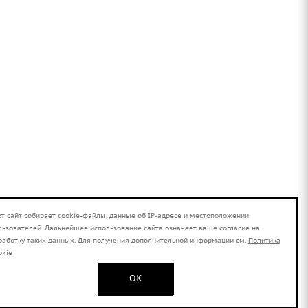
от сайт собирает cookie-файлы, данные об IP-адресе и местоположении
льзователей. Дальнейшее использование сайта означает ваше согласие на
работку таких данных. Для получения дополнительной информации см.
Политика
okie
OK