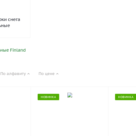
рки снега
ьные
ные Finland
По алфавиту
По цене
НОВИНКА
НОВИНКА