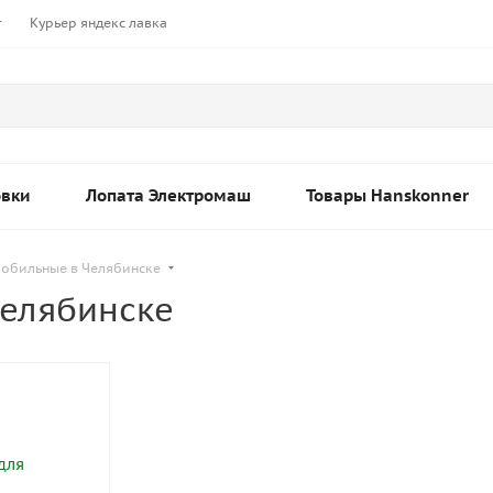
т
Курьер яндекс лавка
овки
Лопата Электромаш
Товары Hanskonner
мобильные в Челябинске
Челябинске