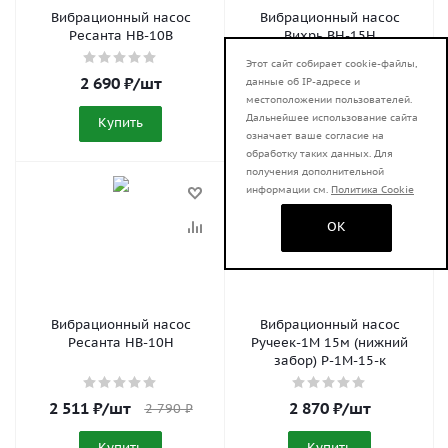
Вибрационный насос
Вибрационный насос
Ресанта НВ-10В
Вихрь ВН-15Н
Этот сайт собирает cookie-файлы,
2 690
₽
/шт
2 690
₽
/шт
данные об IP-адресе и
местоположении пользователей.
Дальнейшее использование сайта
Купить
Купить
означает ваше согласие на
обработку таких данных. Для
получения дополнительной
информации см.
Политика Cookie
НОВИНКА
OK
Вибрационный насос
Вибрационный насос
Ресанта НВ-10Н
Ручеек-1М 15м (нижний
забор) Р-1М-15-к
2 511
₽
/шт
2 870
₽
/шт
2 790
₽
Купить
Купить