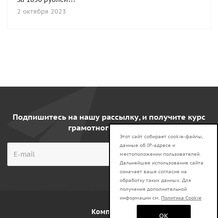
2 октября 2023
Подпишитесь на нашу рассылку, и получите курс
грамотного клиента!
Этот сайт собирает cookie-файлы,
данные об IP-адресе и
местоположении пользователей.
Дальнейшее использование сайта
означает ваше согласие на
обработку таких данных. Для
получения дополнительной
информации см.
Политика Cookie
Компания
OK