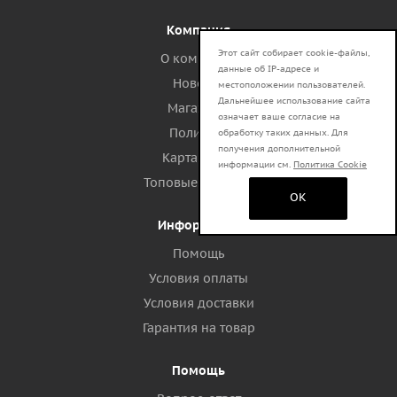
Компания
Этот сайт собирает cookie-файлы,
О компании
данные об IP-адресе и
Новости
местоположении пользователей.
Дальнейшее использование сайта
Магазины
означает ваше согласие на
Политика
обработку таких данных. Для
получения дополнительной
Карта сайта
информации см.
Политика Cookie
Топовые запросы
OK
Информация
Помощь
Условия оплаты
Условия доставки
Гарантия на товар
Помощь