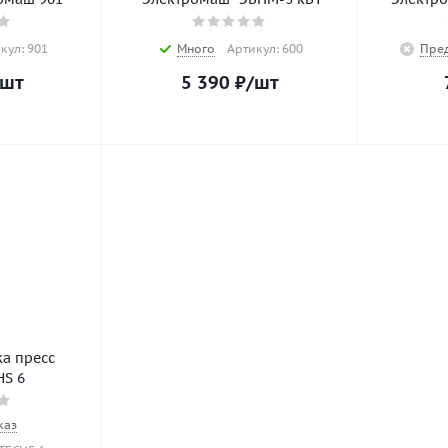
кул: 901
Много
Артикул: 600
Пре
/шт
5 390
₽
/шт
а пресс
S 6
каз