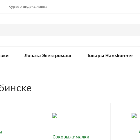
т
Курьер яндекс лавка
овки
Лопата Электромаш
Товары Hanskonner
бинске