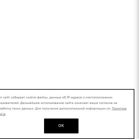
от сайт собирает cookie-файлы, данные об IP-адресе и местоположении
льзователей. Дальнейшее использование сайта означает ваше согласие на
работку таких данных. Для получения дополнительной информации см.
Политика
okie
OK