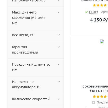
Напряжение сети, В
Много
Арти
Макс. диаметр
сверления (металл),
4 250
₽
мм
Вес нетто, кг
Гарантия
производителя
Посадочный диаметр,
мм
Напряжение
Соковыжималк
аккумулятора, В
GREENTECH
Количество скоростей
Предза