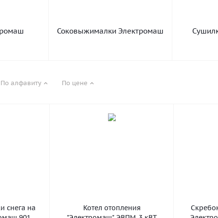
тромаш
Соковыжималки Электромаш
Сушилк
По алфавиту
По цене
и снега на
Котел отопления
Скребок
омаш 901
"Электромаш" ЭВПМ-3 кВТ
Электро