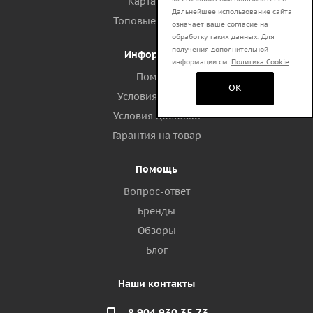
Карта сайта
Дальнейшее использование сайта
Топовые запросы
означает ваше согласие на
обработку таких данных. Для
получения дополнительной
Информация
информации см.
Политика Cookie
Помощь
OK
Условия оплаты
Условия доставки
Гарантия на товар
Помощь
Вопрос-ответ
Бренды
Обзоры
Блог
Наши контакты
8 904 930 35 73