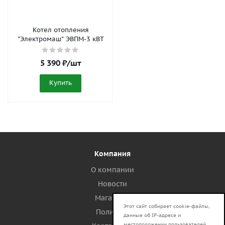
Котел отопления
"Электромаш" ЭВПМ-3 кВТ
5 390
₽
/шт
Купить
Компания
О компании
Новости
Магазины
Этот сайт собирает cookie-файлы,
Политика
данные об IP-адресе и
местоположении пользователей.