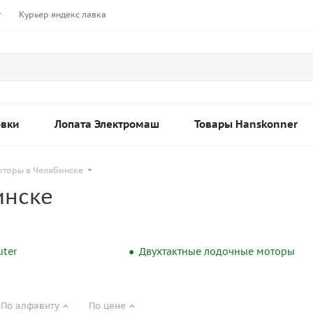
т
Курьер яндекс лавка
овки
Лопата Электромаш
Товары Hanskonner
оторы в Челябинске
инске
ter
Двухтактные лодочные моторы
По алфавиту
По цене