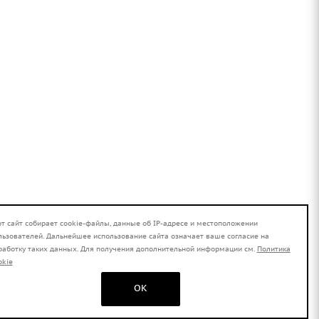
от сайт собирает cookie-файлы, данные об IP-адресе и местоположении
льзователей. Дальнейшее использование сайта означает ваше согласие на
работку таких данных. Для получения дополнительной информации см.
Политика
okie
OK