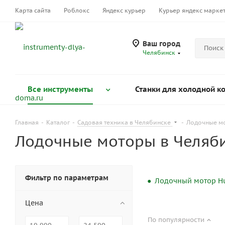
Карта сайта
Роблокс
Яндекс курьер
Курьер яндекс марке
Ваш город
Челябинск
Все инструменты
Станки для холодной к
Главная
-
Каталог
-
Садовая техника в Челябинске
-
Лодочные м
Лодочные моторы в Челяб
Фильтр по параметрам
Лодочный мотор Hu
Цена
По популярности