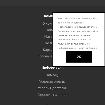
Компания
Этот сайт собирает cookie-файлы,
данные об IP-адресе и
О компании
местоположении пользователей.
Новости
Дальнейшее использование сайта
означает ваше согласие на
Магазины
обработку таких данных. Для
Политика
получения дополнительной
информации см.
Политика Cookie
Карта сайта
Топовые запросы
OK
Информация
Помощь
Условия оплаты
Условия доставки
Гарантия на товар