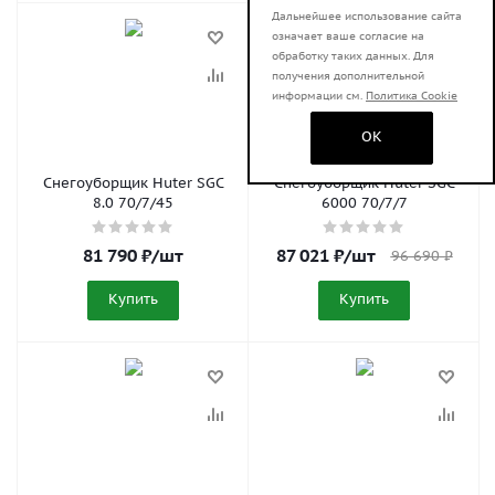
Дальнейшее использование сайта
означает ваше согласие на
обработку таких данных. Для
получения дополнительной
информации см.
Политика Cookie
OK
Снегоуборщик Huter SGC
Снегоуборщик Huter SGC
8.0 70/7/45
6000 70/7/7
81 790
₽
/шт
87 021
₽
/шт
96 690
₽
Купить
Купить