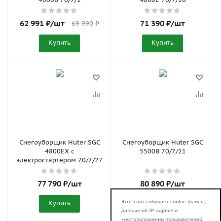
62 991
₽
/шт
71 390
₽
/шт
69 990
₽
Купить
Купить
Снегоуборщик Huter SGC
Снегоуборщик Huter SGC
4800EX с
5500B 70/7/21
электростартером 70/7/27
77 790
₽
/шт
80 890
₽
/шт
Этот сайт собирает cookie-файлы,
Купить
Купить
данные об IP-адресе и
местоположении пользователей.