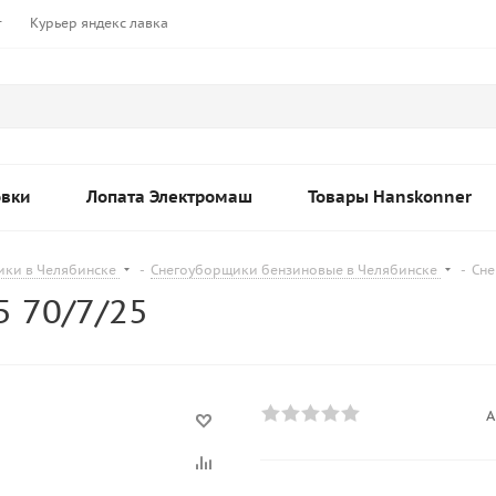
т
Курьер яндекс лавка
овки
Лопата Электромаш
Товары Hanskonner
ики в Челябинске
-
Снегоуборщики бензиновые в Челябинске
-
Сне
5 70/7/25
А