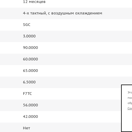
12 месяцев
4-х тактный, с воздушным охлаждением
SGC
3.0000
90.0000
60.0000
65.0000
6.5000
Эт
F7TC
по
об
56.0000
Co
42.0000
Нет