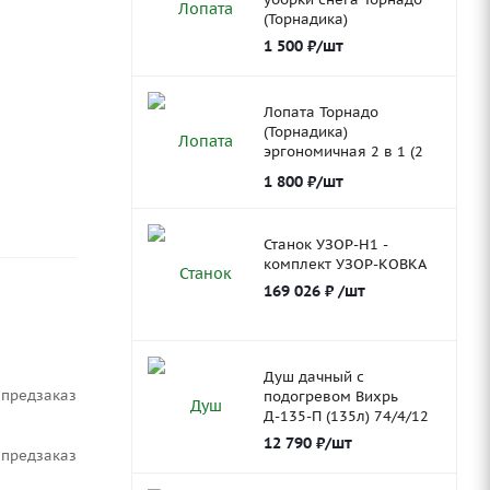
(Торнадика)
1 500
₽
/шт
Лопата Торнадо
(Торнадика)
эргономичная 2 в 1 (2
ковша)
1 800
₽
/шт
Станок УЗОР-Н1 -
комплект УЗОР-КОВКА
169 026
₽
/шт
Душ дачный с
Предзаказ
подогревом Вихрь
Д-135-П (135л) 74/4/12
12 790
₽
/шт
Предзаказ