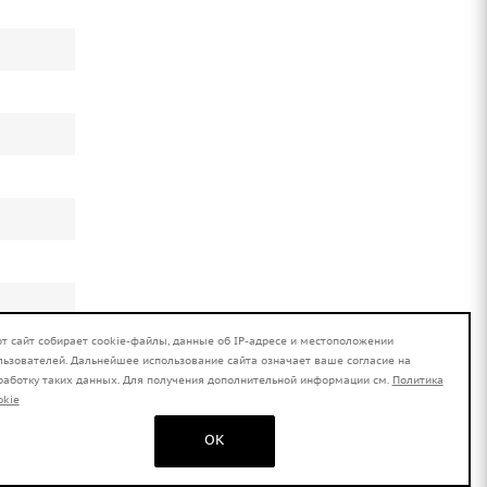
от сайт собирает cookie-файлы, данные об IP-адресе и местоположении
льзователей. Дальнейшее использование сайта означает ваше согласие на
работку таких данных. Для получения дополнительной информации см.
Политика
okie
OK