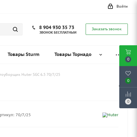
Войти
8 904 930 35 73
Заказать звонок
ЗВОНОК БЕСПЛАТНЫЙ
Товары Sturm
Товары Торнадо
0
гоуборщик Huter SGC 6.5 70/7/25
0
0
ртикул:
70/7/25