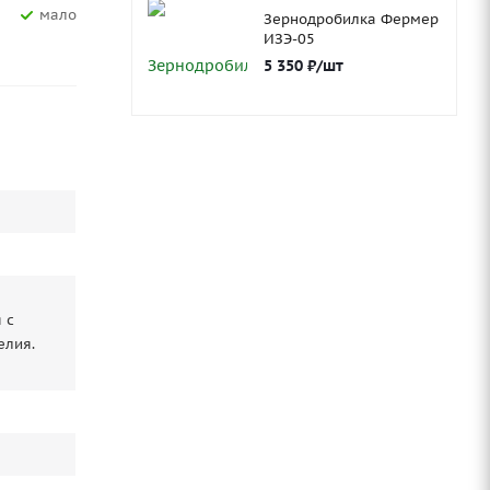
Мало
Зернодробилка Фермер
ИЗЭ-05
5 350
₽
/шт
 с
елия.