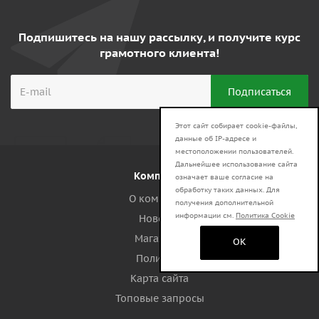
Подпишитесь на нашу рассылку, и получите курс
грамотного клиента!
Этот сайт собирает cookie-файлы,
данные об IP-адресе и
местоположении пользователей.
Дальнейшее использование сайта
Компания
означает ваше согласие на
обработку таких данных. Для
О компании
получения дополнительной
информации см.
Политика Cookie
Новости
Магазины
OK
Политика
Карта сайта
Топовые запросы