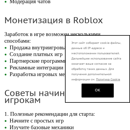
Модерация чатов
Монетизация в Roblox
Заработок в игре возможен несколькими
способами:
Этот сайт собирает cookie-файлы,
Продажа внутриигровых предметов
данные об IP-адресе и
Создание платных игр
местоположении пользователей.
Дальнейшее использование сайта
Партнерские программы
означает ваше согласие на
Рекламные интеграции
обработку таких данных. Для
Разработка игровых механик
получения дополнительной
информации см.
Политика Cookie
Советы начинающим
OK
игрокам
1. Полезные рекомендации для старта:
Начните с простых игр
Изучите базовые механики