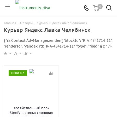
0
Главная
-
Обзоры
-
Курьер Яндекс Лавка Челябинск
Курьер Яндекс Лавка Челябинск
{ Ya.Context.AdvManager.render({ "blockId": "R-A-4541714-11",
"renderTo": "yandex_rtb_R-A-4541714-11", "type": "feed" }) }) " />
НОВИНКА
Хозяйственный блок
SteelVill стены: слоновая