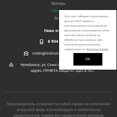
Бренды
Обзоры
Этот сайт собирает cookie-файлы,
Блог
данные об IP-адресе и
местоположении пользователей.
Наши контакты
Дальнейшее использование сайта
означает ваше согласие на
обработку таких данных. Для
8 904 930 35 73
получения дополнительной
информации см.
Политика Cookie
order@instrumenty-dlya-doma.ru
OK
Челябинск, ул. Сони Кривой 26 - юридический
адрес, ПУНКТА ВЫДАЧИ ЗДЕСЬ НЕТ
Производитель оставляет за собой право на изменение
внешнего вида, комплектации и технических
характеристик товара без уведомления дилеров.