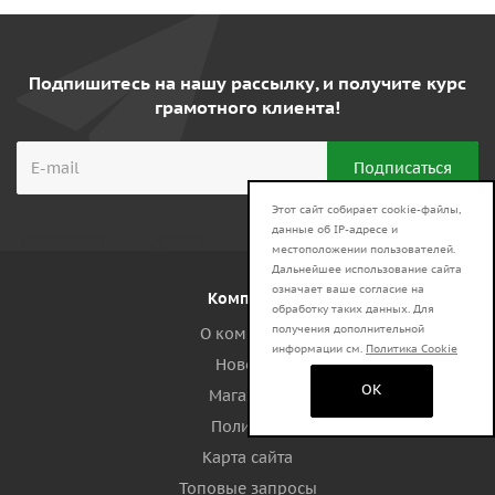
Подпишитесь на нашу рассылку, и получите курс
грамотного клиента!
Этот сайт собирает cookie-файлы,
данные об IP-адресе и
местоположении пользователей.
Дальнейшее использование сайта
означает ваше согласие на
Компания
обработку таких данных. Для
получения дополнительной
О компании
информации см.
Политика Cookie
Новости
OK
Магазины
Политика
Карта сайта
Топовые запросы