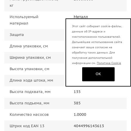
кг
Используемый
Металл
материал
Этот сайт собирает cookie-файлы,
данные об IP-адресе и
Защита
от перегрузки
местоположении пользователей.
Дальнейшее использование сайта
Длина упаковки, см
59.0000
означает ваше согласие на
обработку таких данных. Для
Ширина упаковки, см
26.0000
получения дополнительной
информации см.
Политика Cookie
Высота упаковки, см
16.0000
OK
Длина хода штока, мм
245.0000
Высота подхвата, мм
135
Высота подъема, мм
385
Количество насосов
1.0000
Штрих код EAN 13
4044996143613