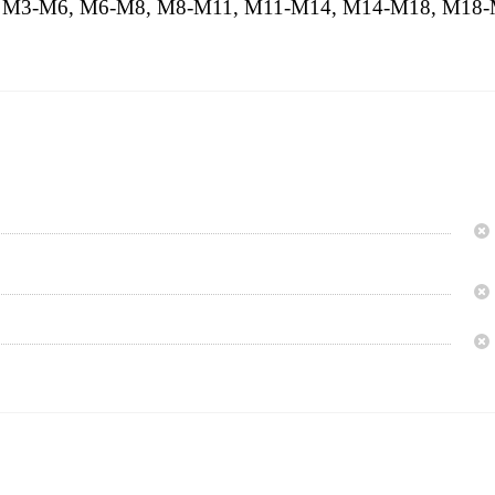
ов: М3-М6, М6-М8, М8-М11, М11-М14, М14-М18, М18-