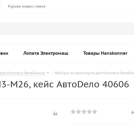
т
Курьер яндекс лавка
овки
Лопата Электромаш
Товары Hanskonner
для болтов в Челябинске
-
Наборы экстракторов для болтов в Челяби
М3-М26, кейс АвтоDело 40606
А