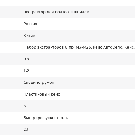
Экстрактор для болтов и шпилек
Россия
Китай
Набор экстракторов 8 пр. М3-М26, кейс АвтоDело. Кейс.
0.9
1.2
Специнструмент
Пластиковый кейс
8
Быстрорежущая сталь
23