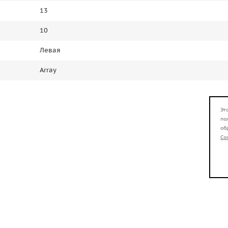
13
10
Левая
Array
Эт
по
об
Co