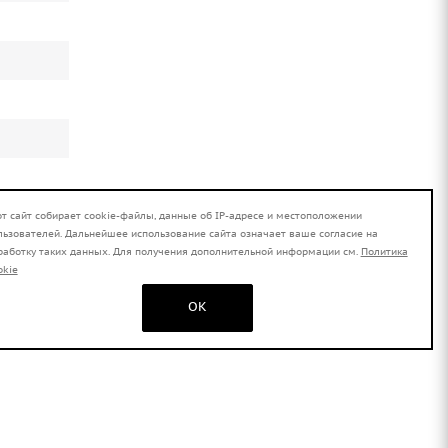
от сайт собирает cookie-файлы, данные об IP-адресе и местоположении
льзователей. Дальнейшее использование сайта означает ваше согласие на
работку таких данных. Для получения дополнительной информации см.
Политика
okie
OK