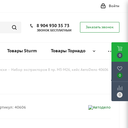
Войти
8 904 930 35 73
Заказать звонок
ЗВОНОК БЕСПЛАТНЫЙ
Товары Sturm
Товары Торнадо
0
нске
-
Набор экстракторов 8 пр. М3-М26, кейс АвтоDело 40606
0
0
ртикул:
40606