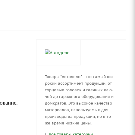
Товары "Автодело" - это са­мый ши­
ро­кий ас­сор­ти­мент про­дук­ции, от
тор­це­вых го­ло­вок и га­еч­ных клю­
чей до га­раж­но­го обо­ру­до­ва­ния и
ование.
дом­кра­тов. Это вы­со­кое ка­че­ство
ма­те­ри­а­лов, ис­поль­зу­е­мых для
про­из­вод­ства про­дук­ции, но в то
же вре­мя низ­кие цены.
Все товары категории