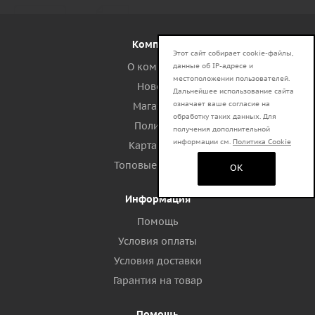
Компания
Этот сайт собирает cookie-файлы,
О компании
данные об IP-адресе и
местоположении пользователей.
Новости
Дальнейшее использование сайта
означает ваше согласие на
Магазины
обработку таких данных. Для
Политика
получения дополнительной
информации см.
Политика Cookie
Карта сайта
Топовые запросы
OK
Информация
Помощь
Условия оплаты
Условия доставки
Гарантия на товар
Помощь