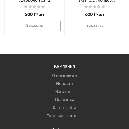
АвтоDело 30342
1/16"-1/2", холдер
АвтоDело 39152
500
₽
/шт
600
₽
/шт
Заказать
Заказать
Компания
О компании
Новости
Магазины
Политика
Карта сайта
Топовые запросы