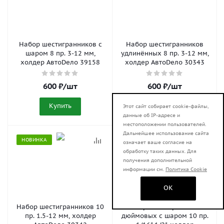
Набор шестигранников с
Набор шестигранников
шаром 8 пр. 3-12 мм,
удлинённых 8 пр. 3-12 мм,
холдер АвтоDело 39158
холдер АвтоDело 30343
600
₽
/шт
600
₽
/шт
Купить
Купить
Этот сайт собирает cookie-файлы,
данные об IP-адресе и
местоположении пользователей.
Дальнейшее использование сайта
НОВИНКА
НОВИНКА
означает ваше согласие на
обработку таких данных. Для
получения дополнительной
информации см.
Политика Cookie
OK
Набор шестигранников 10
Набор шестигранников
пр. 1.5-12 мм, холдер
дюймовых с шаром 10 пр.