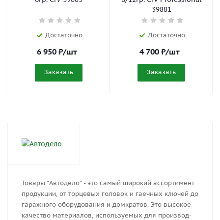
39881
Достаточно
Достаточно
6 950
₽
/шт
4 700
₽
/шт
Заказать
Заказать
Товары "Автодело" - это са­мый ши­ро­кий ас­сор­ти­мент
про­дук­ции, от тор­це­вых го­ло­вок и га­еч­ных клю­чей до
га­раж­но­го обо­ру­до­ва­ния и дом­кра­тов. Это вы­со­кое
ка­че­ство ма­те­ри­а­лов, ис­поль­зу­е­мых для про­из­вод­