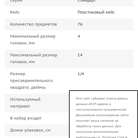
Серия
Стандарт
Кейс
Пластиковый кейс
Количество предметов
76
Минимальный размер
4
головки, мм
Максимальный размер
14
головки, мм
Размер
1/4
присоединительного
квадрата, дюймы
Этот сайт собирает cookie-файлы,
Используемый
Хромованадиевая сталь
данные об IP-адресе и
материал
местоположении пользователей.
Дальнейшее использование сайта
В набор входит
Array
означает ваше согласие на
обработку таких данных. Для
Длина упаковки, см
20
получения дополнительной
информации см.
Политика Cookie