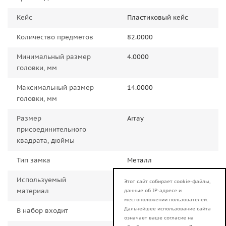
Кейс
Пластиковый кейс
Количество предметов
82.0000
Минимальный размер
4.0000
головки, мм
Максимальный размер
14.0000
головки, мм
Размер
Array
присоединительного
квадрата, дюймы
Тип замка
Металл
Используемый
Хромованадиевая сталь
Этот сайт собирает cookie-файлы,
материал
данные об IP-адресе и
местоположении пользователей.
Дальнейшее использование сайта
В набор входит
ключи
означает ваше согласие на