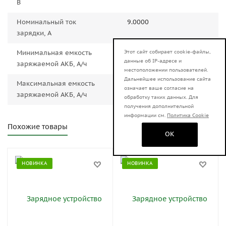
В
Номинальный ток
9.0000
зарядки, А
Минимальная емкость
25.0000
Этот сайт собирает cookie-файлы,
данные об IP-адресе и
заряжаемой АКБ, А/ч
местоположении пользователей.
Дальнейшее использование сайта
Максимальная емкость
75.0000
означает ваше согласие на
заряжаемой АКБ, А/ч
обработку таких данных. Для
получения дополнительной
информации см.
Политика Cookie
Похожие товары
OK
НОВИНКА
НОВИНКА