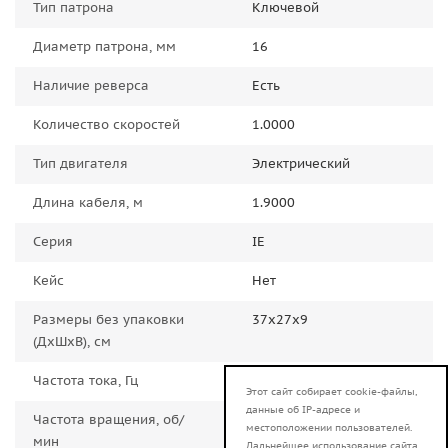
Тип патрона
Ключевой
Диаметр патрона, мм
16
Наличие реверса
Есть
Количество скоростей
1.0000
Тип двигателя
Электрический
Длина кабеля, м
1.9000
Серия
IE
Кейс
Нет
Размеры без упаковки
37x27x9
(ДxШxВ), см
Частота тока, Гц
50.0000
Этот сайт собирает cookie-файлы,
данные об IP-адресе и
Частота вращения, об/
650
местоположении пользователей.
мин
Дальнейшее использование сайта