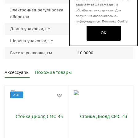
означает ваше согласие на
Электронная регулировка
Нет
обработку таких данных. Для
получения дополнительной
оборотов
информации см.
Политика Cookie
Длина упаковки, см
38.0000
OK
Ширина упаковки, см
28.0000
Высота упаковки, см
10.0000
Аксессуары
Похожие товары
ХИТ