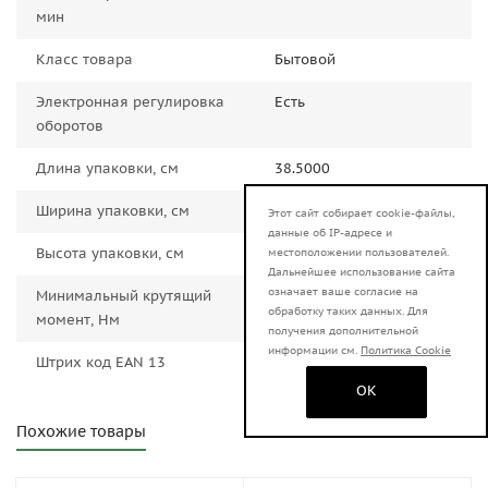
мин
Класс товара
Бытовой
Электронная регулировка
Есть
оборотов
Длина упаковки, см
38.5000
Ширина упаковки, см
30.5000
Этот сайт собирает cookie-файлы,
данные об IP-адресе и
Высота упаковки, см
12.5000
местоположении пользователей.
Дальнейшее использование сайта
означает ваше согласие на
Минимальный крутящий
150.0000
обработку таких данных. Для
момент, Нм
получения дополнительной
информации см.
Политика Cookie
Штрих код EAN 13
4606059037408
OK
Похожие товары