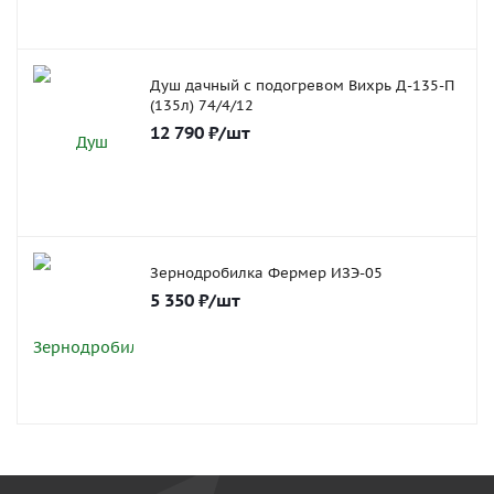
Душ дачный с подогревом Вихрь Д-135-П
(135л) 74/4/12
12 790
₽
/шт
Зернодробилка Фермер ИЗЭ-05
5 350
₽
/шт