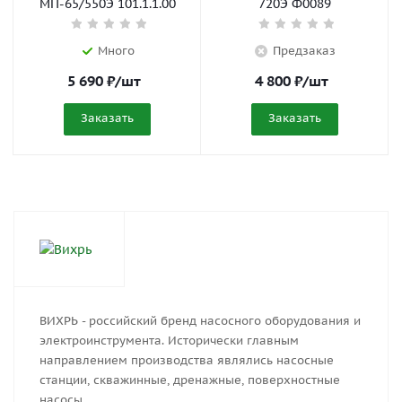
МП-65/550Э 101.1.1.00
720Э Ф0089
Много
Предзаказ
5 690
₽
/шт
4 800
₽
/шт
Заказать
Заказать
ВИХРЬ - российский бренд насосного оборудования и
электроинструмента. Исторически главным
направлением производства являлись насосные
станции, скважинные, дренажные, поверхностные
насосы.