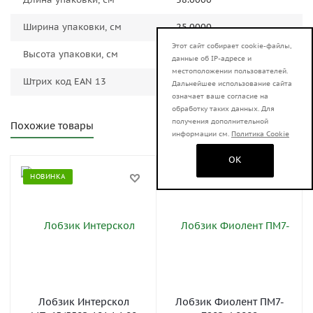
Ширина упаковки, см
25.0000
Этот сайт собирает cookie-файлы,
Высота упаковки, см
43.0000
данные об IP-адресе и
местоположении пользователей.
Штрих код EAN 13
4606059018018
Дальнейшее использование сайта
означает ваше согласие на
обработку таких данных. Для
получения дополнительной
Похожие товары
информации см.
Политика Cookie
OK
НОВИНКА
НОВИНКА
Лобзик Интерскол
Лобзик Фиолент ПМ7-