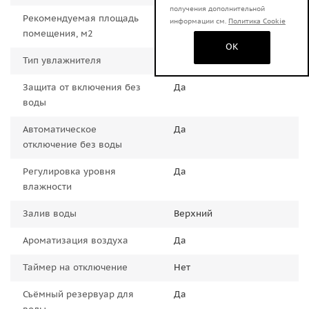
получения дополнительной
Рекомендуемая площадь
40.0000
информации см.
Политика Cookie
помещения, м2
OK
Тип увлажнителя
Ультразвуковой
Защита от включения без
Да
воды
Автоматическое
Да
отключение без воды
Регулировка уровня
Да
влажности
Залив воды
Верхний
Ароматизация воздуха
Да
Таймер на отключение
Нет
Съёмный резервуар для
Да