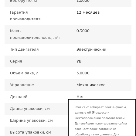
Вес брутто, кг
1.0000
Гарантия
12 месяцев
производителя
Макс.
0.3000
производительность, л/ч
Тип двигателя
Электрический
Серия
УВ
Объем бака, л
3.0000
Управление
Механическое
Дисплей
Нет
Этот сайт собирает cookie-файлы,
Длина упаковки, см
16.0000
данные об IP-адресе и
местоположении пользователей.
Ширина упаковки, см
16.0000
Дальнейшее использование сайта
означает ваше согласие на
Высота упаковки, см
32.0000
обработку таких данных. Для