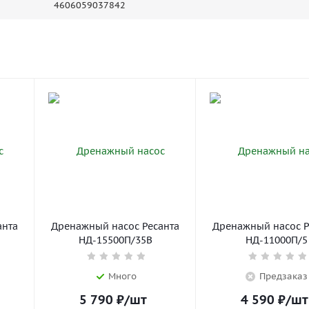
4606059037842
анта
Дренажный насос Ресанта
Дренажный насос Р
НД-15500П/35B
НД-11000П/5
Много
Предзаказ
5 790
₽
/шт
4 590
₽
/шт