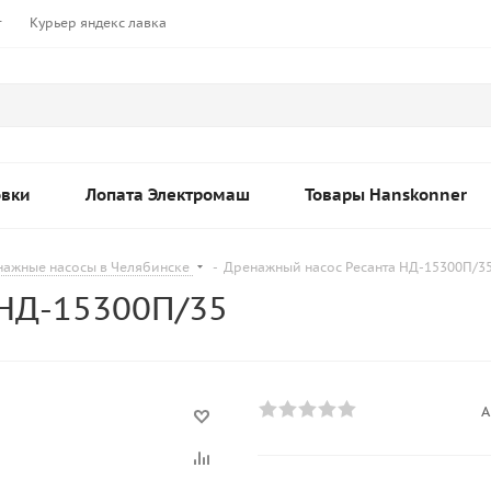
т
Курьер яндекс лавка
овки
Лопата Электромаш
Товары Hanskonner
нажные насосы в Челябинске
-
Дренажный насос Ресанта НД-15300П/3
НД-15300П/35
А