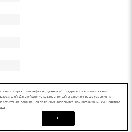
от сайт собирает cookie-файлы, данные об IP-адресе и местоположении
льзователей. Дальнейшее использование сайта означает ваше согласие на
работку таких данных. Для получения дополнительной информации см.
Политика
okie
OK