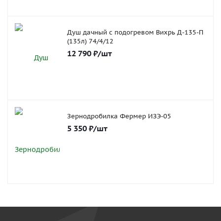
Душ дачный с подогревом Вихрь Д-135-П
(135л) 74/4/12
12 790
₽
/шт
Зернодробилка Фермер ИЗЭ-05
5 350
₽
/шт