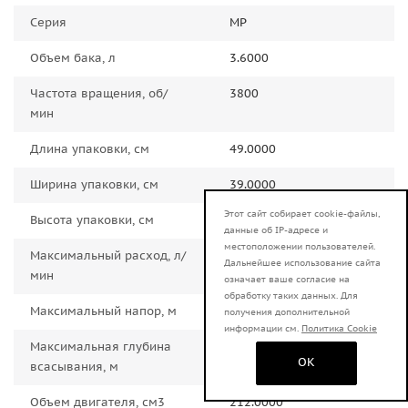
Серия
MP
Объем бака, л
3.6000
Частота вращения, об/
3800
мин
Длина упаковки, см
49.0000
Ширина упаковки, см
39.0000
Этот сайт собирает cookie-файлы,
Высота упаковки, см
40.0000
данные об IP-адресе и
местоположении пользователей.
Максимальный расход, л/
600.0000
Дальнейшее использование сайта
мин
означает ваше согласие на
обработку таких данных. Для
Максимальный напор, м
32.0000
получения дополнительной
информации см.
Политика Cookie
Максимальная глубина
8.0000
OK
всасывания, м
Объем двигателя, см3
212.0000