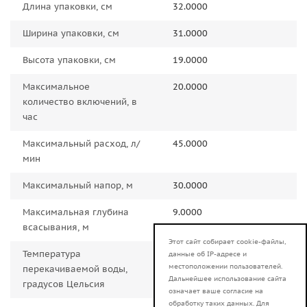
Длина упаковки, см
32.0000
Ширина упаковки, см
31.0000
Высота упаковки, см
19.0000
Максимальное
20.0000
количество включений, в
час
Максимальный расход, л/
45.0000
мин
Максимальный напор, м
30.0000
Максимальная глубина
9.0000
всасывания, м
Этот сайт собирает cookie-файлы,
Температура
от +1 до +35
данные об IP-адресе и
местоположении пользователей.
перекачиваемой воды,
Дальнейшее использование сайта
градусов Цельсия
означает ваше согласие на
обработку таких данных. Для