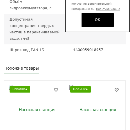
Объём
2.0000
получения дополнительной
гидроаккумулятора, л
информации см.
Политика Cookie
Допустимая
150
OK
концентрация твердых
частиц в перекачиваемой
воде, г/м3
Штрих код EAN 13
4606059018957
Похожие товары
НОВИНКА
НОВИНКА