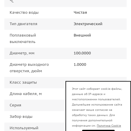
°C
Качество воды
Чистая
Тип двигателя
Электрический
Поплавковый
Внешний
выключатель
Диаметр, мм
100.0000
Диаметр выходного
1.0000
отверстия, дюйм
Класс защиты
IPX8
Этот сайт собирает cookie-файлы,
Длина кабеля, м
20.0000
данные об IP-адресе и
местоположении пользователей.
Дальнейшее использование сайта
Серия
СН
означает ваше согласие на
обработку таких данных. Для
Забор воды
Нижний
получения дополнительной
информации см.
Политика Cookie
Используемый
Нержавеющая сталь