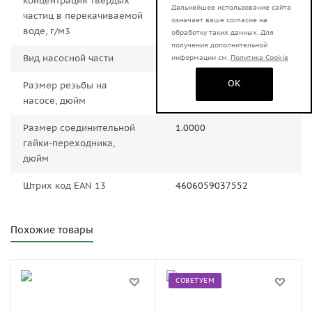
концентрация твердых
Дальнейшее использование сайта
частиц в перекачиваемой
означает ваше согласие на
воде, г/м3
обработку таких данных. Для
получения дополнительной
Вид насосной части
Центробежный
информации см.
Политика Cookie
OK
Размер резьбы на
1.0000
насосе, дюйм
Размер соединительной
1.0000
гайки-переходника,
дюйм
Штрих код EAN 13
4606059037552
Похожие товары
СОВЕТУЕМ