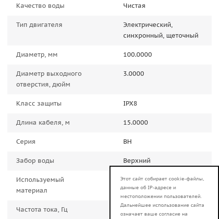
Качество воды
Чистая
Тип двигателя
Электрический,
синхронный, щеточный
Диаметр, мм
100.0000
Диаметр выходного
3.0000
отверстия, дюйм
Класс защиты
IPX8
Длина кабеля, м
15.0000
Серия
ВН
Забор воды
Верхний
Используемый
Алюминий
Этот сайт собирает cookie-файлы,
данные об IP-адресе и
материал
местоположении пользователей.
Дальнейшее использование сайта
Частота тока, Гц
50.0000
означает ваше согласие на