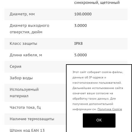
синхронный, щеточный
Диаметр, мм
100.0000
Диаметр выходного
3.0000
отверстия, дюйм
Класс защиты
IPX8
Длина кабеля, м
5.0000
Серия
ВН
Этот сайт собирает cookie-файлы,
данные об IP-адресе и
Забор воды
Нижний
местоположении пользователей.
Дальнейшее использование сайта
Используемый
Алюминий
означает ваше согласие на
материал
обработку таких данных. Для
получения дополнительной
Частота тока, Гц
50.0000
информации см.
Политика Cookie
Наличие термозащиты
Нет
OK
Штрих код EAN 13
4606059025627