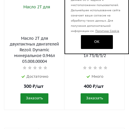
местоположении пользователей.
Дальнейшее использование сайта
означает ваше согласие на
обработку таких данных. Для
получения дополнительной
информации см.
Политика Cookie
Масло 2T для
Масло 2T для
OK
двухтактных двигателей
двухтактных двигателей
Rezoil Dynamic
Huter полусинтетическое
минеральное 0.946л
1л 73/8/3/2
03.008.00004
Достаточно
Много
300
₽
/шт
400
₽
/шт
Заказать
Заказать