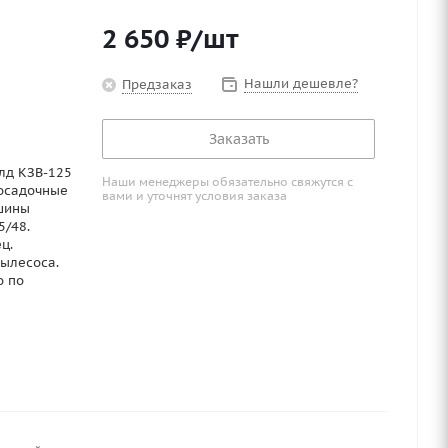
2 650
₽
/шт
Нашли дешевле?
Предзаказ
Заказать
лд КЗВ-125
Наши менеджеры обязательно свяжутся с
посадочные
вами и уточнят условия заказа
шины
5/48.
ц.
ылесоса.
о по