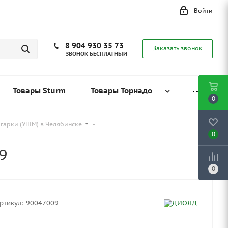
Войти
8 904 930 35 73
Заказать звонок
ЗВОНОК БЕСПЛАТНЫЙ
Товары Sturm
Товары Торнадо
0
лгарки (УШМ) в Челябинске
-
0
9
0
ртикул:
90047009