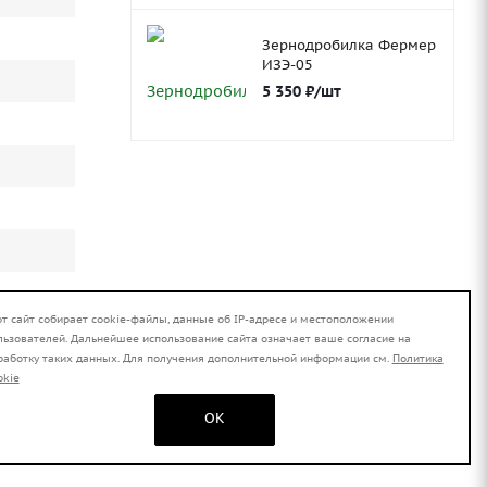
Зернодробилка Фермер
ИЗЭ-05
5 350
₽
/шт
от сайт собирает cookie-файлы, данные об IP-адресе и местоположении
льзователей. Дальнейшее использование сайта означает ваше согласие на
работку таких данных. Для получения дополнительной информации см.
Политика
okie
OK