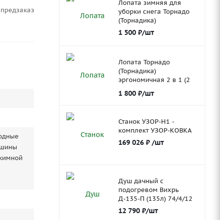
Лопата зимняя для
Предзаказ
уборки снега Торнадо
(Торнадика)
1 500
₽
/шт
Лопата Торнадо
(Торнадика)
эргономичная 2 в 1 (2
ковша)
1 800
₽
/шт
Станок УЗОР-Н1 -
комплект УЗОР-КОВКА
ходные
169 026
₽
/шт
ашины
ижимной
Душ дачный с
подогревом Вихрь
Д-135-П (135л) 74/4/12
12 790
₽
/шт