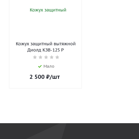
Кожух защитный вытяжной
Диолд КЗВ-125 Р
Мало
2 500
₽
/шт