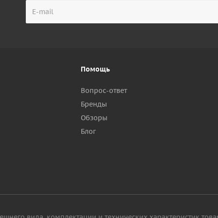
Помощь
Вопрос-ответ
Бренды
Обзоры
р
Блог
ешнего вида, комплектации и технических характеристик това