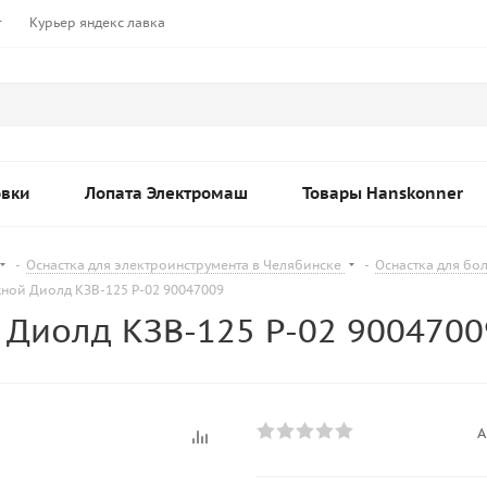
т
Курьер яндекс лавка
овки
Лопата Электромаш
Товары Hanskonner
-
Оснастка для электроинструмента в Челябинске
-
Оснастка для бо
ной Диолд КЗВ-125 Р-02 90047009
Диолд КЗВ-125 Р-02 9004700
А