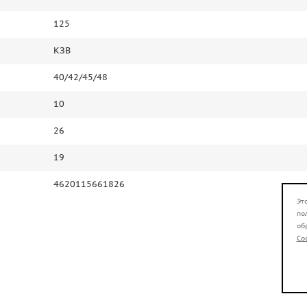
125
КЗВ
40/42/45/48
10
26
19
4620115661826
Эт
по
об
Co