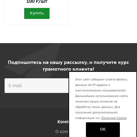
100
₽
/шт
Купить
Подпишитесь на нашу рассылку, и получите курс
грамотного клиента!
Этот сайт собирает cookie-файлы,
данные об IP-адресе и
местоположении пользователей.
Дальнейшее использование сайта
означает ваше согласие на
обработку таких данных. Для
получения дополнительной
информации см.
Политика Cookie
Компания
OK
О компании