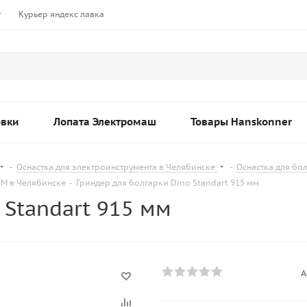
т
Курьер яндекс лавка
овки
Лопата Электромаш
Товары Hanskonner
-
Оснастка для электроинструмента в Челябинске
-
Оснастка для бо
М в Челябинске
-
Гриндер для болгарки Dino Standart 915 мм
 Standart 915 мм
А