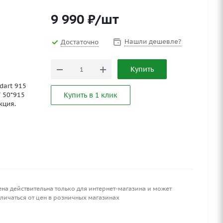
9 990
₽
/шт
Нашли дешевле?
Достаточно
Купить
dart 915
 50*915
Купить в 1 клик
кция.
ена действительна только для интернет-магазина и может
личаться от цен в розничных магазинах