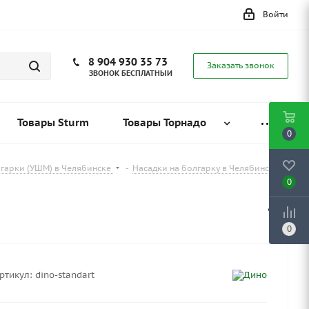
Войти
8 904 930 35 73
Заказать звонок
ЗВОНОК БЕСПЛАТНЫЙ
Товары Sturm
Товары Торнадо
0
лгарки (УШМ) в Челябинске
-
Насадки на болгарку в Челябинске
0
0
ртикул:
dino-standart