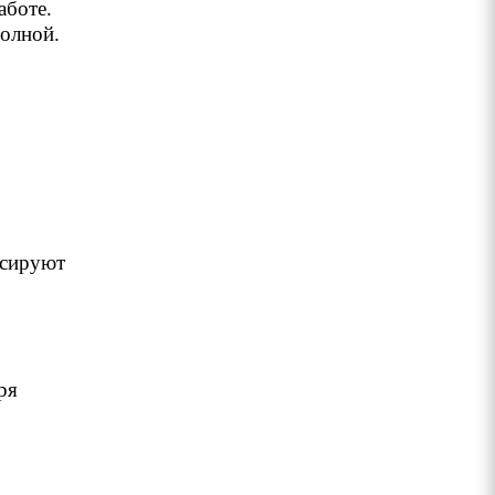
аботе.
полной.
ксируют
ря