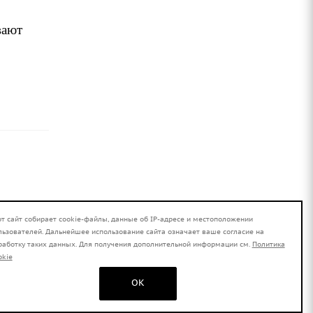
вают
Предзаказ
от сайт собирает cookie-файлы, данные об IP-адресе и местоположении
льзователей. Дальнейшее использование сайта означает ваше согласие на
работку таких данных. Для получения дополнительной информации см.
Политика
Предзаказ
okie
OK
Достаточно