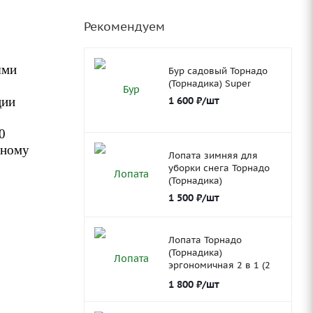
Рекомендуем
ыми
Бур садовый Торнадо
(Торнадика) Super
1 600
₽
/шт
ции
0
рному
Лопата зимняя для
уборки снега Торнадо
(Торнадика)
1 500
₽
/шт
Лопата Торнадо
(Торнадика)
эргономичная 2 в 1 (2
ковша)
1 800
₽
/шт