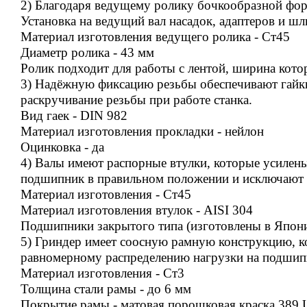
2) Благодаря ведущему ролику бочкообразной формы
Установка на ведущий вал насадок, адаптеров и ш
Материал изготовления ведущего ролика - Ст45
Диаметр ролика - 43 мм
Ролик подходит для работы с лентой, ширина кот
3) Надёжную фиксацию резьбы обеспечивают гайк
раскручивание резьбы при работе станка.
Вид гаек - DIN 982
Материал изготовления прокладки - нейлон
Оцинковка - да
4) Валы имеют распорные втулки, которые усиле
подшипник в правильном положении и исключают 
Материал изготовления - Ст45
Материал изготовления втулок - AISI 304
Подшипники закрытого типа (изготовлены в Япони
5) Гриндер имеет соосную рамную конструкцию, 
равномерному распределению нагрузки на подшипни
Материал изготовления - Ст3
Толщина стали рамы - до 6 мм
Покрытие рамы - матовая порошковая краска 389 