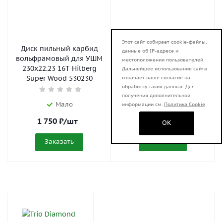
Этот сайт собирает cookie-файлы,
Диск пильный карбид
Диск пильный карбид
данные об IP-адресе и
вольфрамовый для УШМ
вольфрамовый для УШМ
местоположении пользователей.
230x22.23 16T Hilberg
125x22.23 9T Hilberg
Дальнейшее использование сайта
Super Wood 530230
Super Wood 530125
означает ваше согласие на
обработку таких данных. Для
получения дополнительной
Мало
Достаточно
информации см.
Политика Cookie
1 750
₽
/шт
850
₽
/шт
OK
Заказать
Заказать